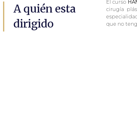
El curso
HAN
A quién esta
cirugía plá
especialida
dirigido
que no teng
Desarrollaremos
Técnicas de Tra
DESDE FUE MANUAL 
SUC