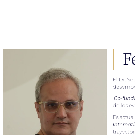
F
El Dr. Se
desempeñ
Co-fund
de los e
Es actua
Internati
trayector