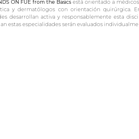
DS ON FUE from the Basics
está orientado a médicos 
stica y dermatólogos con orientación quirúrgica.
des desarrollan activa y responsablemente esta disc
an estas especialidades serán evaluados individualmen
 las diferentes
splante de Pelo.
A FUE ASISTIDO CON
CION