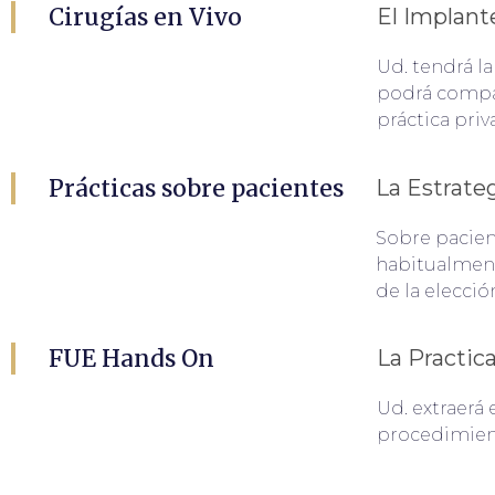
Cirugías en Vivo
El Implante
Ud. tendrá la
podrá compara
práctica priv
Prácticas sobre pacientes
La Estrategi
Sobre pacien
habitualment
de la elecció
FUE Hands On
La Practica.
Ud. extraerá 
procedimient