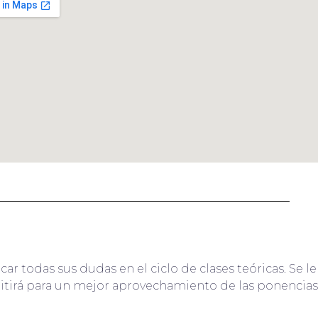
car todas sus dudas en el ciclo de clases teóricas. Se 
itirá para un mejor aprovechamiento de las ponencias